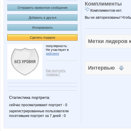
Комплименты
Отправить приватное сообщение
Комплиментов нет.
Вы не авторизованы! Чтоб
Добавить в друзья
Игнорировать
Сделать подарок
Метки лидеров
популярность:
Не участвует в
рейтинге
Интервью
Как получить
уровень?
Статистика портрета:
сейчас просматривают портрет - 0
зарегистрированные пользователи
посетившие портрет за 7 дней - 0